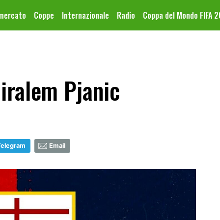
omercato
Coppe
Internazionale
Radio
Coppa del Mondo FIFA 
iralem Pjanic
Telegram
Email