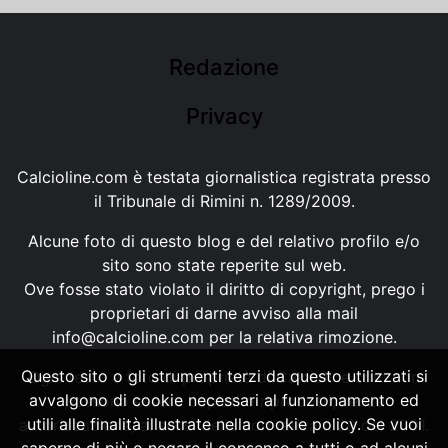
Redazione
Privacy
Calcioline.com è testata giornalistica registrata presso
il Tribunale di Rimini n. 1289/2009.
Alcune foto di questo blog e del relativo profilo e/o
sito sono state reperite sul web.
Ove fosse stato violato il diritto di copyright, prego i
proprietari di darne avviso alla mail
info@calcioline.com
per la relativa rimozione.
Questo sito o gli strumenti terzi da questo utilizzati si
Ogni testo e foto di proprietà di Calcioline.com non
avvalgono di cookie necessari al funzionamento ed
possono essere copiati o riprodotti, senza
utili alle finalità illustrate nella cookie policy. Se vuoi
autorizzazione, ai sensi della normativa n.29 del 2001.