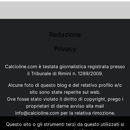
Redazione
Privacy
Calcioline.com è testata giornalistica registrata presso
il Tribunale di Rimini n. 1289/2009.
Alcune foto di questo blog e del relativo profilo e/o
sito sono state reperite sul web.
Ove fosse stato violato il diritto di copyright, prego i
proprietari di darne avviso alla mail
info@calcioline.com
per la relativa rimozione.
Questo sito o gli strumenti terzi da questo utilizzati si
Ogni testo e foto di proprietà di Calcioline.com non