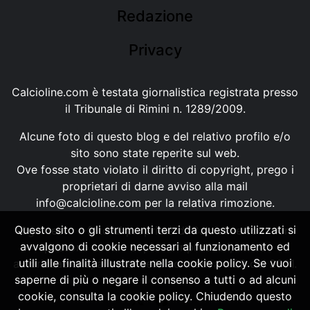
Redazione
Privacy
Calcioline.com è testata giornalistica registrata presso
il Tribunale di Rimini n. 1289/2009.
Alcune foto di questo blog e del relativo profilo e/o
sito sono state reperite sul web.
Ove fosse stato violato il diritto di copyright, prego i
proprietari di darne avviso alla mail
info@calcioline.com
per la relativa rimozione.
Questo sito o gli strumenti terzi da questo utilizzati si
Ogni testo e foto di proprietà di Calcioline.com non
avvalgono di cookie necessari al funzionamento ed
possono essere copiati o riprodotti, senza
utili alle finalità illustrate nella cookie policy. Se vuoi
autorizzazione, ai sensi della normativa n.29 del 2001.
saperne di più o negare il consenso a tutti o ad alcuni
cookie, consulta la cookie policy. Chiudendo questo