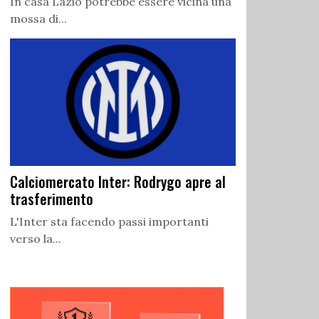
In casa Lazio potrebbe essere vicina una
mossa di...
Calciomercato Inter: Rodrygo apre al
trasferimento
L'Inter sta facendo passi importanti
verso la...