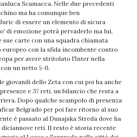
 Gianluca Scamacca. Nelle due precedenti
 pochino ma ha comunque ben
uric di essere un elemento di sicura
 po' di emozione potrà pervaderlo ma lui,
 le sue carte con una squadra chiamata
o europeo con la sfida incombente contro
opa per avere stritolato l'Inter nella
con un netto 5-0.
le giovanili dello Zeta con cui poi ha anche
resenze e 37 reti, un bilancio che resta a
carriera. Dopo qualche scampolo di presenza
aficar Belgrado per poi fare ritorno al suo
ente è passato al Dunajska Streda dove ha
 diciannove reti. Il resto è storia recente
 grazie al Lecce e l'approdo nella città dei