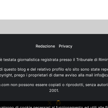
Redazione
Privacy
è testata giornalistica registrata presso il Tribunale di Rimi
i questo blog e del relativo profilo e/o sito sono state rep
opyright, prego i proprietari di darne avviso alla mail
info@ca
ne.com non possono essere copiati o riprodotti, senza autori
2001.
vvalgono di cookie necessari al funzionamento ed utili alle fin