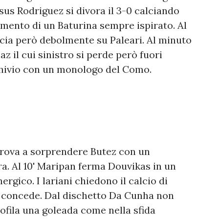
Jesus Rodriguez si divora il 3-0 calciando
imento di un Baturina sempre ispirato. Al
lcia però debolmente su Paleari. Al minuto
z il cui sinistro si perde però fuori
chivio con un monologo del Como.
ova a sorprendere Butez con un
a. Al 10' Maripan ferma Douvikas in un
rgico. I lariani chiedono il calcio di
 lo concede. Dal dischetto Da Cunha non
 profila una goleada come nella sfida