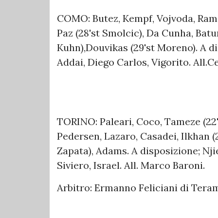
COMO: Butez, Kempf, Vojvoda, Ramon
Paz (28'st Smolcic), Da Cunha, Batur
Kuhn),Douvikas (29'st Moreno). A di
Addai, Diego Carlos, Vigorito. All.C
TORINO: Paleari, Coco, Tameze (22's
Pedersen, Lazaro, Casadei, Ilkhan (2
Zapata), Adams. A disposizione; Njie
Siviero, Israel. All. Marco Baroni.
Arbitro: Ermanno Feliciani di Tera