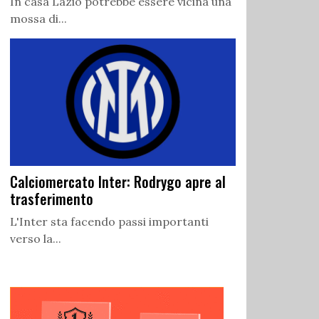
In casa Lazio potrebbe essere vicina una
mossa di...
Calciomercato Inter: Rodrygo apre al
trasferimento
L'Inter sta facendo passi importanti
verso la...