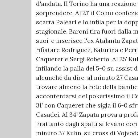
d'andata. Il Torino ha una reazion
sorprendere. Al 21' il Como confezi
scarta Paleari e lo infila per la do
stagionale. Baroni tira fuori dalla 
suoi, e inserisce l'ex Atalanta Zapa
rifiatare Rodriguez, Baturina e Per
Caqueret e Sergi Roberto. Al 25' Ku
infilando la palla del 5-0 su assist
alcunché da dire, al minuto 27 Casa
trovare almeno la rete della bandie
accontentarsi del pokerissimo il C
31' con Caqueret che sigla il 6-0 sf
Casadei. Al 34' Zapata prova a prof
Frattanto dagli spalti si levano cori
minuto 37 Kuhn, su cross di Vojvoda,