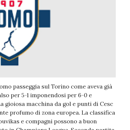
Como passeggia sul Torino come aveva già
also per 5-1 imponendosi per 6-0 e
a gioiosa macchina da gol e punti di Cesc
e profumo di zona europea. La classifica
Douvikas e compagni possono a buon
posto in Champions League. Seconda partita