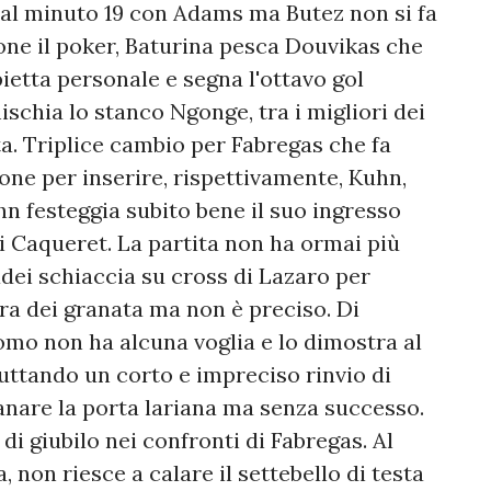
e al minuto 19 con Adams ma Butez non si fa
one il poker, Baturina pesca Douvikas che
ppietta personale e segna l'ottavo gol
mischia lo stanco Ngonge, tra i migliori dei
ta. Triplice cambio per Fabregas che fa
rone per inserire, rispettivamente, Kuhn,
hn festeggia subito bene il suo ingresso
 di Caqueret. La partita non ha ormai più
dei schiaccia su cross di Lazaro per
ra dei granata ma non è preciso. Di
omo non ha alcuna voglia e lo dimostra al
ruttando un corto e impreciso rinvio di
anare la porta lariana ma senza successo.
 di giubilo nei confronti di Fabregas. Al
 non riesce a calare il settebello di testa