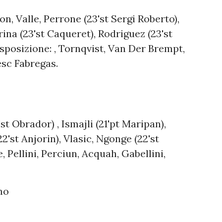
, Valle, Perrone (23'st Sergi Roberto),
ina (23'st Caqueret), Rodriguez (23'st
sposizione: , Tornqvist, Van Der Brempt,
esc Fabregas.
t Obrador) , Ismajli (21'pt Maripan),
2'st Anjorin), Vlasic, Ngonge (22'st
, Pellini, Perciun, Acquah, Gabellini,
mo