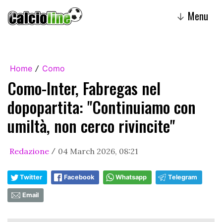
Menu
↓
Home
Como
/
Como-Inter, Fabregas nel
dopopartita: "Continuiamo con
umiltà, non cerco rivincite"
Redazione
04 March 2026, 08:21
/
Twitter
Facebook
Whatsapp
Telegram
Email