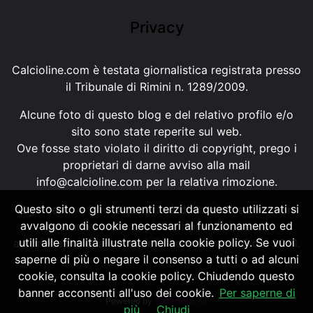
Privacy
Calcioline.com è testata giornalistica registrata presso
il Tribunale di Rimini n. 1289/2009.
Alcune foto di questo blog e del relativo profilo e/o
sito sono state reperite sul web.
Ove fosse stato violato il diritto di copyright, prego i
proprietari di darne avviso alla mail
info@calcioline.com
per la relativa rimozione.
Questo sito o gli strumenti terzi da questo utilizzati si
Ogni testo e foto di proprietà di Calcioline.com non
avvalgono di cookie necessari al funzionamento ed
possono essere copiati o riprodotti, senza
utili alle finalità illustrate nella cookie policy. Se vuoi
autorizzazione, ai sensi della normativa n.29 del 2001.
saperne di più o negare il consenso a tutti o ad alcuni
cookie, consulta la cookie policy. Chiudendo questo
banner acconsenti all'uso dei cookie.
Per saperne di
Powered by
SpheraHouse
più
Chiudi