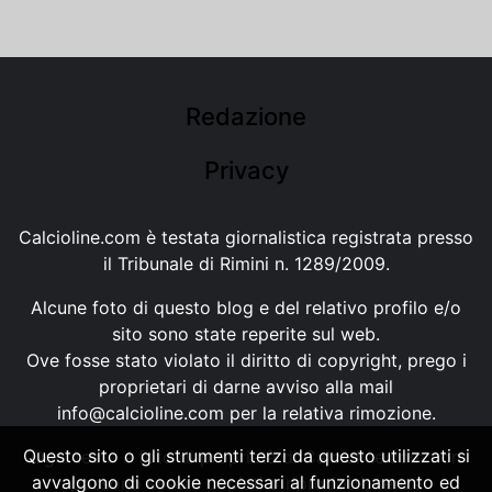
Redazione
Privacy
Calcioline.com è testata giornalistica registrata presso
il Tribunale di Rimini n. 1289/2009.
Alcune foto di questo blog e del relativo profilo e/o
sito sono state reperite sul web.
Ove fosse stato violato il diritto di copyright, prego i
proprietari di darne avviso alla mail
info@calcioline.com
per la relativa rimozione.
Questo sito o gli strumenti terzi da questo utilizzati si
Ogni testo e foto di proprietà di Calcioline.com non
avvalgono di cookie necessari al funzionamento ed
possono essere copiati o riprodotti, senza