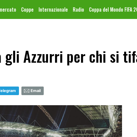
omercato
Coppe
Internazionale
Radio
Coppa del Mondo FIFA 
gli Azzurri per chi si ti
Telegram
Email