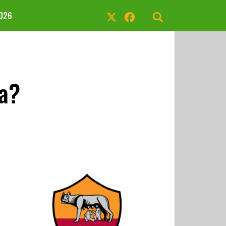
2026
fa?