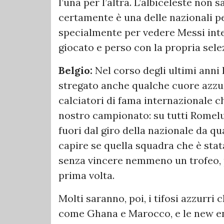
l’una per l’altra. L’albiceleste non
certamente è una delle nazionali per 
specialmente per vedere Messi int
giocato e perso con la propria sele
Belgio:
Nel corso degli ultimi anni
stregato anche qualche cuore azzur
calciatori di fama internazionale c
nostro campionato: su tutti Romel
fuori dal giro della nazionale da q
capire se quella squadra che è sta
senza vincere nemmeno un trofeo, p
prima volta.
Molti saranno, poi, i tifosi azzurri 
come Ghana e Marocco, e le new ent