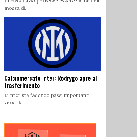
In casa Lazio potrebbe essere vicina una
mossa di...
Calciomercato Inter: Rodrygo apre al
trasferimento
L'Inter sta facendo passi importanti
verso la...