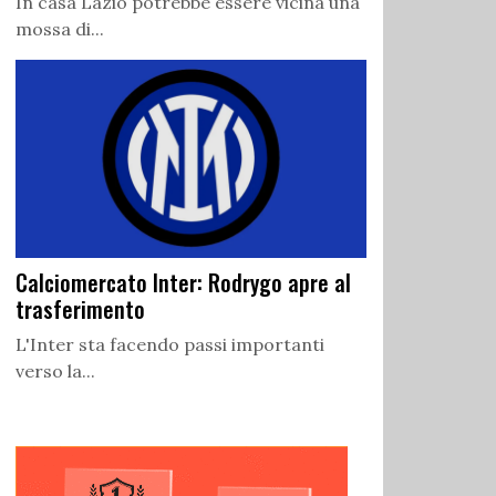
In casa Lazio potrebbe essere vicina una
mossa di...
Calciomercato Inter: Rodrygo apre al
trasferimento
L'Inter sta facendo passi importanti
verso la...