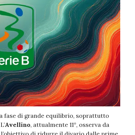
 fase di grande equilibrio, soprattutto
L’
Avellino
, attualmente 11°, osserva da
 l’obiettivo di ridurre il divario dalle prime