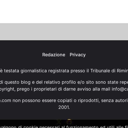
Redazione
Privacy
è testata giornalistica registrata presso il Tribunale di Rimi
i questo blog e del relativo profilo e/o sito sono state rep
opyright, prego i proprietari di darne avviso alla mail
info@ca
ne.com non possono essere copiati o riprodotti, senza autori
2001.
vvalgono di cookie necessari al funzionamento ed utili alle fin