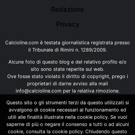
Redazione
Privacy
Calcioline.com è testata giornalistica registrata presso
il Tribunale di Rimini n. 1289/2009.
Alcune foto di questo blog e del relativo profilo e/o
sito sono state reperite sul web.
Ove fosse stato violato il diritto di copyright, prego i
proprietari di darne avviso alla mail
info@calcioline.com
per la relativa rimozione.
Questo sito o gli strumenti terzi da questo utilizzati si
Ogni testo e foto di proprietà di Calcioline.com non
avvalgono di cookie necessari al funzionamento ed
possono essere copiati o riprodotti, senza
utili alle finalità illustrate nella cookie policy. Se vuoi
autorizzazione, ai sensi della normativa n.29 del 2001.
saperne di più o negare il consenso a tutti o ad alcuni
cookie, consulta la cookie policy. Chiudendo questo